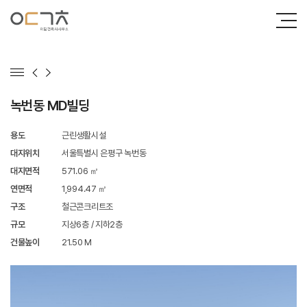
녹번동 MD빌딩
용도
근린생활시설
대지위치
서울특별시 은평구 녹번동
대지면적
571.06 ㎡
연면적
1,994.47 ㎡
구조
철근콘크리트조
규모
지상6층 / 지하2층
건물높이
21.50 M